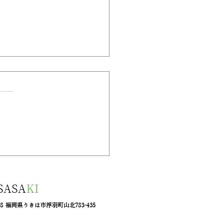
用木箱（ガラス積載）
SASA
KI
408 福岡県うきは市浮羽町山北783-435